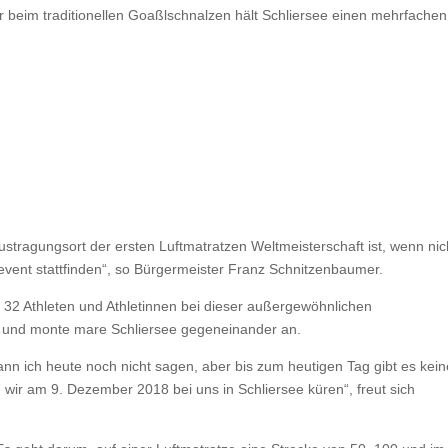
r beim traditionellen Goaßlschnalzen hält Schliersee einen mehrfachen
ustragungsort der ersten Luftmatratzen Weltmeisterschaft ist, wenn nic
rtevent stattfinden“, so Bürgermeister Franz Schnitzenbaumer.
32 Athleten und Athletinnen bei dieser außergewöhnlichen
lt und monte mare Schliersee gegeneinander an.
ann ich heute noch nicht sagen, aber bis zum heutigen Tag gibt es kei
 wir am 9. Dezember 2018 bei uns in Schliersee küren“, freut sich