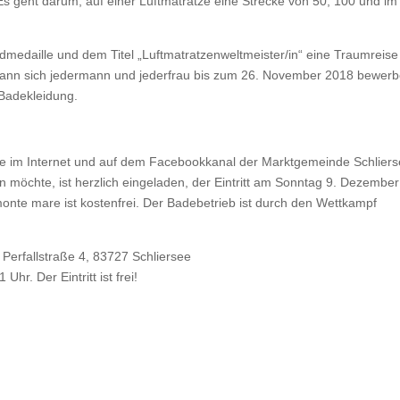
: Es geht darum, auf einer Luftmatratze eine Strecke von 50, 100 und im
dmedaille und dem Titel „Luftmatratzenweltmeister/in“ eine Traumreise
kann sich jedermann und jederfrau bis zum 26. November 2018 bewerb
 Badekleidung.
live im Internet und auf dem Facebookkanal der Marktgemeinde Schlier
n möchte, ist herzlich eingeladen, der Eintritt am Sonntag 9. Dezember
monte mare ist kostenfrei. Der Badebetrieb ist durch den Wettkampf
 Perfallstraße 4, 83727 Schliersee
hr. Der Eintritt ist frei!