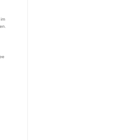
 im
en.
see