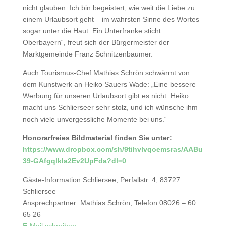
nicht glauben. Ich bin begeistert, wie weit die Liebe zu
einem Urlaubsort geht – im wahrsten Sinne des Wortes
sogar unter die Haut. Ein Unterfranke sticht
Oberbayern“, freut sich der Bürgermeister der
Marktgemeinde Franz Schnitzenbaumer.
Auch Tourismus-Chef Mathias Schrön schwärmt von
dem Kunstwerk an Heiko Sauers Wade: „Eine bessere
Werbung für unseren Urlaubsort gibt es nicht. Heiko
macht uns Schlierseer sehr stolz, und ich wünsche ihm
noch viele unvergessliche Momente bei uns.“
Honorarfreies Bildmaterial finden Sie unter:
https://www.dropbox.com/sh/9tihvlvqoemsras/AABu
39-GAfgqlkIa2Ev2UpFda?dl=0
Gäste-Information Schliersee, Perfallstr. 4, 83727
Schliersee
Ansprechpartner: Mathias Schrön, Telefon 08026 – 60
65 26
E-Mail schreiben